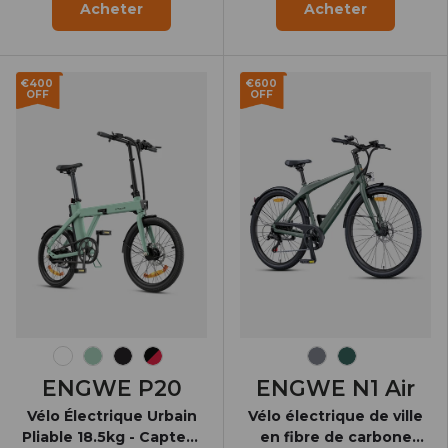
Acheter
Acheter
€400
€600
OFF
OFF
Blanc Neige
Vert
Noir Onyx
Noir-Rouge
Gris
Vert
ENGWE P20
ENGWE N1 Air
Vélo Électrique Urbain
Vélo électrique de ville
Pliable 18.5kg - Capteur
en fibre de carbone