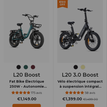
€100
OFF
Noir Onyx
Vert
Bordeaux
Noir Onyx
Jaune
L20 Boost
L20 3.0 Boost
Fat Bike Électrique
Vélo électrique compact
250W - Autonomie
à suspension intégrale
126km - Capteur de
avec moteur 250W et
175 avis
58 avis
Couple - Bouton Boost
couple de 75 Nm Boost
€1,149.00
€1,399.00
€1,499.00
Power