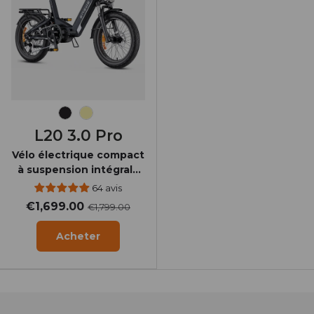
Noir Onyx
Jaune
L20 3.0 Pro
Vélo électrique compact
à suspension intégrale
avec moteur central
64 avis
250W et couple de 100
€1,699.00
€1,799.00
Nm
Acheter