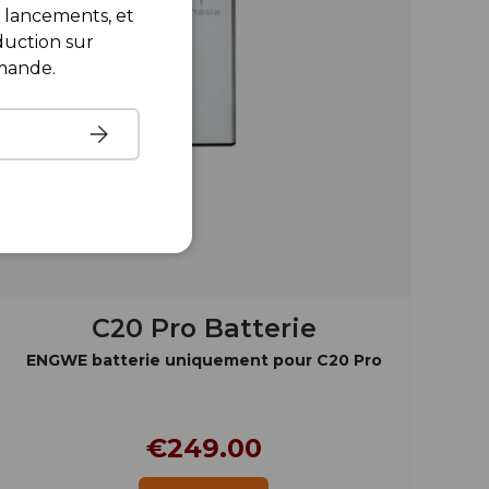
lancements, et
uction sur
mande.
S’inscrire
C20 Pro Batterie
ENGWE batterie uniquement pour C20 Pro
€249.00