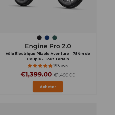
Noir Onyx
Bleu
Vert
Engine Pro 2.0
Vélo Électrique Pliable Aventure - 75Nm de
Couple - Tout Terrain
153 avis
€1,399.00
€1,499.00
Acheter