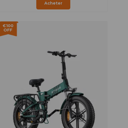
Acheter
€100
OFF