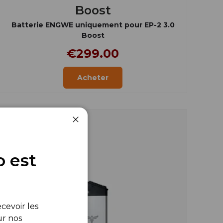
Boost
Batterie ENGWE uniquement pour EP-2 3.0
Boost
€299.00
Acheter
Fermer
o est
cevoir les
ur nos