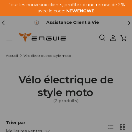
Pour les nouveaux clients, profitez d’une remise de 2 %
Aller au contenu
avec le code:
NEWENGWE
Précédent
Sui
Assistance Client à Vie
Menu
Recherche
Se conn
Pan
Accueil
Vélo électrique de style moto
Vélo électrique de
style moto
(2 produits)
Trier par
Liste
Grille
Meilleures ventes