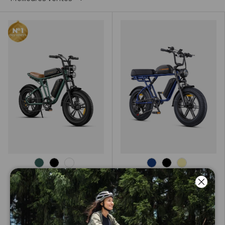
Vert
Noir Onyx
Blanc Neige
Bleu
Noir Onyx
Jaune
ENGWE M20
ENGWE M1
Ferm
VTT Électrique Fat Bike
Vélo Électrique Style
Tout Suspendu - Style
Moto - 65Nm de Couple
Moto
(Norme UE)
275 avis
209 avis