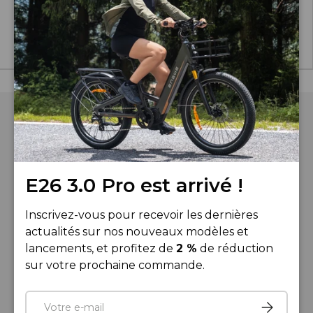
€1,099.00
€1,099.00
Acheter
Acheter
E26 3.0 Pro est arrivé !
Téléphone :
+33 805980036
Inscrivez-vous pour recevoir les dernières
Horaires :
actualités sur nos nouveaux modèles et
9h00 – 18h00 (GMT+1), du lundi au vendredi
lancements, et profitez de
2 %
de réduction
E-mail :
sur votre prochaine commande.
service.fr@engwe.com
E-mail
S’inscrire