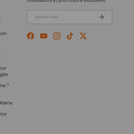
nouveautés et promotions exclusives.
E-mail
S’inscrire
r
tion
Facebook
YouTube
Instagram
TikTok
Twitter
E
ice
ngée
rna ?
 Klarna
vice