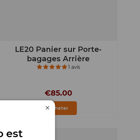
LE20 Panier sur Porte-
bagages Arrière
1 avis
€85.00
Acheter
Fermer
o est