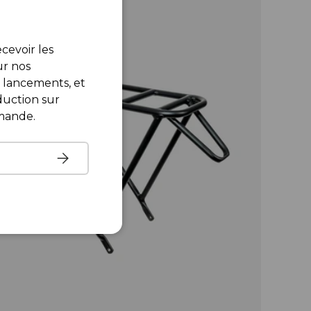
cevoir les
ur nos
lancements, et
uction sur
mande.
S’inscrire