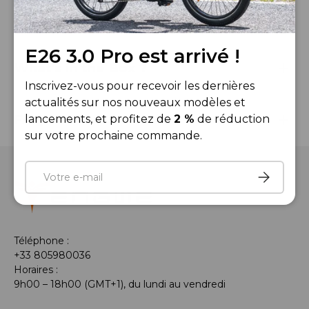
Size
E26 3.0 Pro est arrivé !
What's in the Box ?
Inscrivez-vous pour recevoir les dernières
actualités sur nos nouveaux modèles et
FAQ
lancements, et profitez de
2 %
de réduction
sur votre prochaine commande.
E-mail
S’inscrire
Téléphone :
+33 805980036
Horaires :
9h00 – 18h00 (GMT+1), du lundi au vendredi