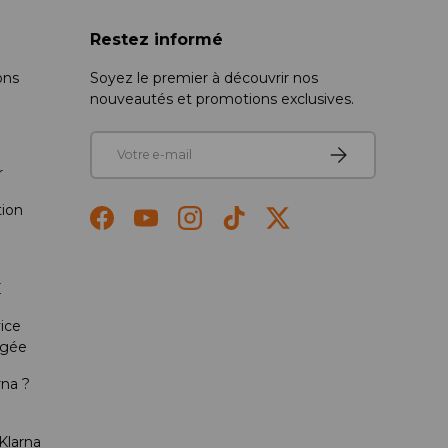
Restez informé
ons
Soyez le premier à découvrir nos
nouveautés et promotions exclusives.
E-mail
S’inscrire
r
tion
Facebook
YouTube
Instagram
TikTok
Twitter
E
ice
ngée
rna ?
 Klarna