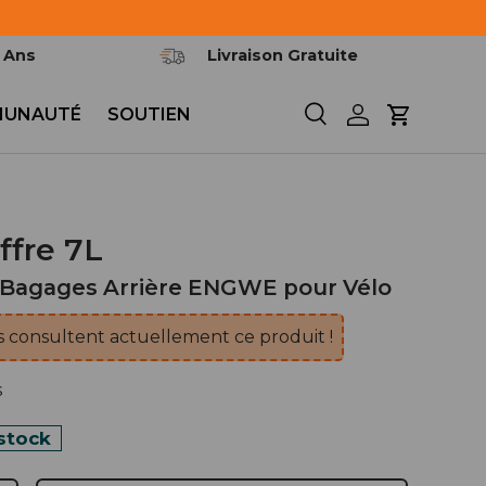
2 Ans
Livraison Gratuite
UNAUTÉ
SOUTIEN
Recherche
Se connecter
Panier
ffre 7L
-Bagages Arrière ENGWE pour Vélo
 consultent actuellement ce produit !
s
stock