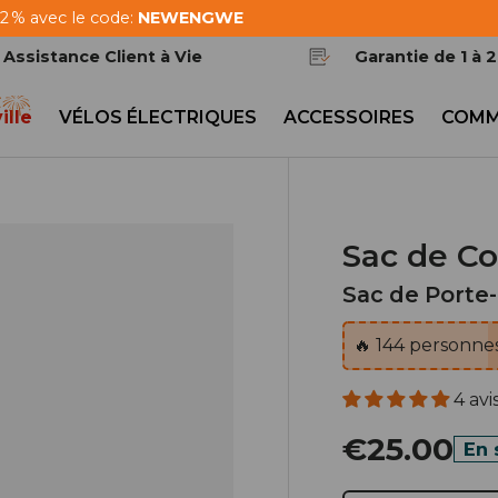
 2 % avec le code:
NEWENGWE
Assistance Client à Vie
Garantie de 1 à 
ille
VÉLOS ÉLECTRIQUES
ACCESSOIRES
COMM
Sac de Co
Sac de Porte
🔥
144
personnes
4 avi
€25.00
En 