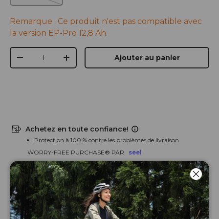
Remarque : Ce produit n'est pas compatible avec
la version EP-Pro 12,8 Ah.
Qté
Ajouter au panier
-
+
Achetez en toute confiance!
Protection à 100 % contre les problèmes de livraison
WORRY-FREE PURCHASE® PAR
seel
Ferm
FAQ