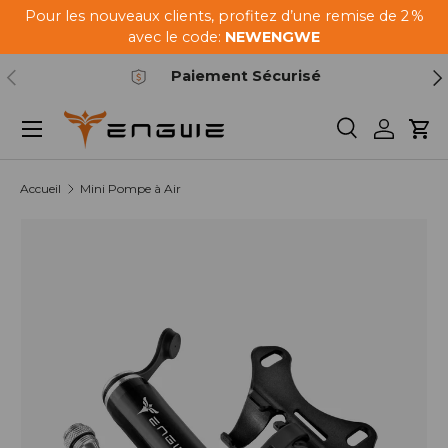
Pour les nouveaux clients, profitez d’une remise de 2 %
Aller au contenu
avec le code:
NEWENGWE
Précédent
Sui
Paiement Sécurisé
Menu
Recherche
Se conn
Pan
Accueil
Mini Pompe à Air