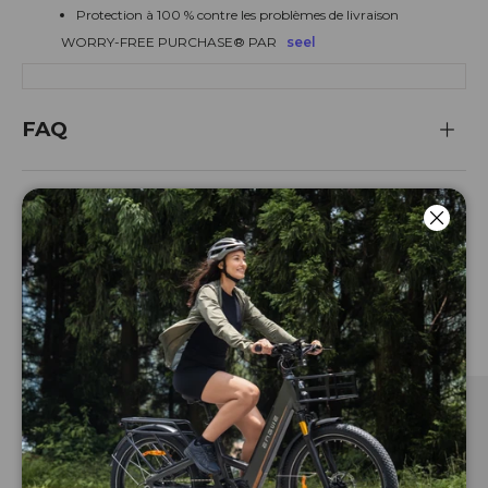
Protection à 100 % contre les problèmes de livraison
WORRY-FREE PURCHASE® PAR
seel
FAQ
Ferm
Vous aimerez aussi
Voir tout